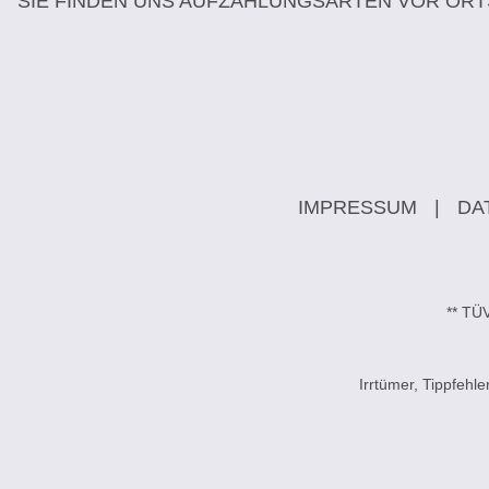
SIE FINDEN UNS AUF
ZAHLUNGSARTEN VOR ORT
IMPRESSUM
|
DA
** TÜ
Irrtümer, Tippfeh