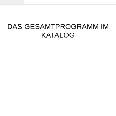
DAS GESAMTPROGRAMM IM
KATALOG
BULLS E-Bikes
Aktueller Produktkatalog zum Download
BULLS Bikes
Aktueller Produktkatalog zum Download