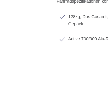
Fahrradspezifikationen k
128kg, Das Gesamtge
Gepäck.
Active 700/900 Alu
BIKE-LEASING