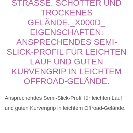
STRASSE, SCHOTTER UND T
ROCKENES G
ELÄNDE._X000D_ E
IGENSCHAFTEN: A
NSPRECHENDES SEMI-S
LICK-PROFIL FÜR LEICHTEN L
AUF UND GUTEN K
URVENGRIP IN LEICHTEM O
FFROAD-GELÄNDE.
Ansprechendes Semi-Slick-Profil für leichten Lauf
und guten Kurvengrip in leichtem Offroad-Gelände.