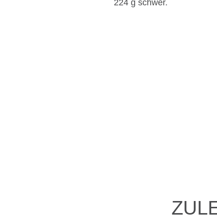
224 g schwer.
ZUL