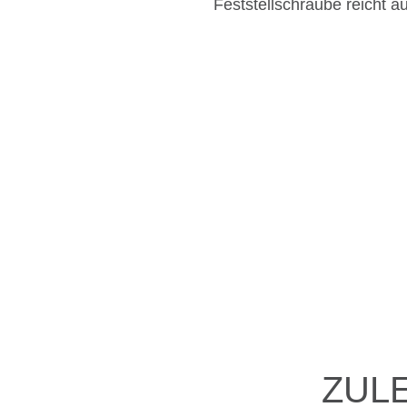
Feststellschraube reicht au
ZUL